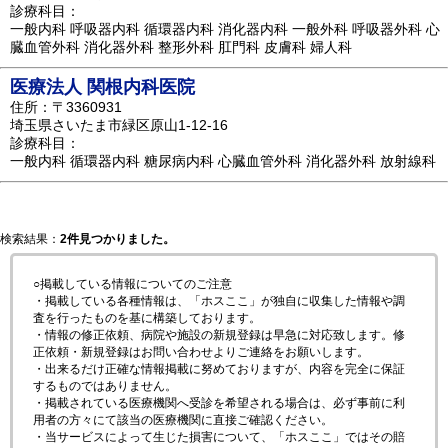
診療科目：
一般内科 呼吸器内科 循環器内科 消化器内科 一般外科 呼吸器外科 心
臓血管外科 消化器外科 整形外科 肛門科 皮膚科 婦人科
医療法人 関根内科医院
住所：〒3360931
埼玉県さいたま市緑区原山1-12-16
診療科目：
一般内科 循環器内科 糖尿病内科 心臓血管外科 消化器外科 放射線科
検索結果：
2件見つかりました。
○掲載している情報についてのご注意
・掲載している各種情報は、「ホスここ」が独自に収集した情報や調
査を行ったものを基に構築しております。
・情報の修正依頼、病院や施設の新規登録は早急に対応致します。修
正依頼・新規登録はお問い合わせよりご連絡をお願いします。
・出来るだけ正確な情報掲載に努めておりますが、内容を完全に保証
するものではありません。
・掲載されている医療機関へ受診を希望される場合は、必ず事前に利
用者の方々にて該当の医療機関に直接ご確認ください。
・当サービスによって生じた損害について、「ホスここ」ではその賠