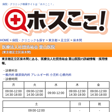
病院・クリニック検索サイトは「ホスここ！」
HOME
>
病院・クリニックを探す
>
東京都
>
足立区
>
保木間
医療法人社団浩祐会 栗山医院
(東京都足立区保木間)
東京都足立区保木間にある、医療法人社団浩祐会 栗山医院の詳細情報・採用情
報。
・診療科目
一般内科
糖尿病内科
アレルギー科
小児科
心療内科
・診療時間
月
火
水
木
金
09:00-12:00
09:00-12:00
09:00-12:00
09:00-12:00
09:00-12:00
14:30-18:00
14:30-18:00
14:30-18:00
14:30-18:00
土
日
祝
09:00-12:00
-
-