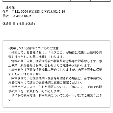
・連絡先
住所：〒121-0064 東京都足立区保木間1-2-19
電話：03-3883-5605
休診日:日（祝日は休診）
○掲載している情報についてのご注意
・掲載している各種情報は、「ホスここ」が独自に収集した情報や調
査を行ったものを基に構築しております。
・情報の修正依頼、病院や施設の新規登録は早急に対応致します。修
正依頼・新規登録はお問い合わせよりご連絡をお願いします。
・出来るだけ正確な情報掲載に努めておりますが、内容を完全に保証
するものではありません。
・掲載されている医療機関へ受診を希望される場合は、必ず事前に利
用者の方々にて該当の医療機関に直接ご確認ください。
・当サービスによって生じた損害について、「ホスここ」ではその賠
償の責任を一切負わないものとします。
・サイトの利用方法・利用規約については各ページにてご確認くださ
い。